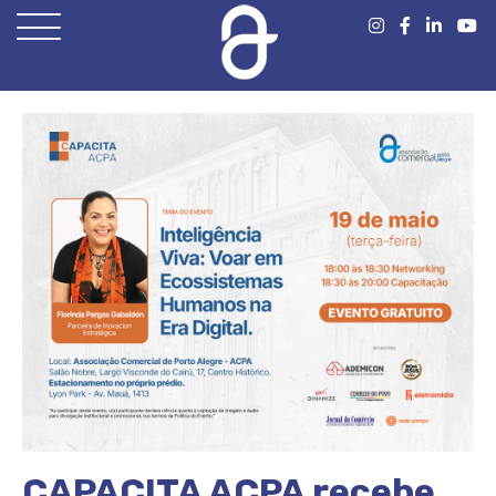
Open
Menu
CAPACITA ACPA recebe