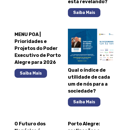
está revelando?
Saiba Mais
MENU POA |
Prioridades e
Projetos do Poder
Executivo de Porto
Alegre para 2026
Qual o índice de
Saiba Mais
utilidade de cada
um de nós para a
sociedade?
Saiba Mais
O Futuro dos
Porto Alegre: