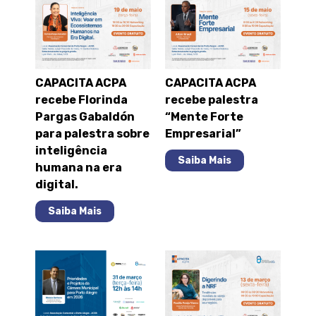
CAPACITA ACPA
CAPACITA ACPA
recebe Florinda
recebe palestra
Pargas Gabaldón
“Mente Forte
para palestra sobre
Empresarial”
inteligência
Saiba Mais
humana na era
digital.
Saiba Mais