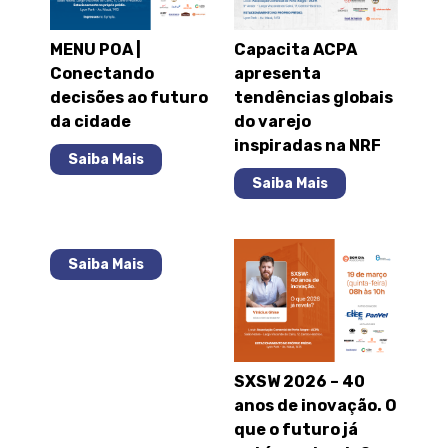
MENU POA |
Capacita ACPA
Conectando
apresenta
decisões ao futuro
tendências globais
da cidade
do varejo
inspiradas na NRF
Saiba Mais
Saiba Mais
Saiba Mais
SXSW 2026 – 40
anos de inovação. O
que o futuro já