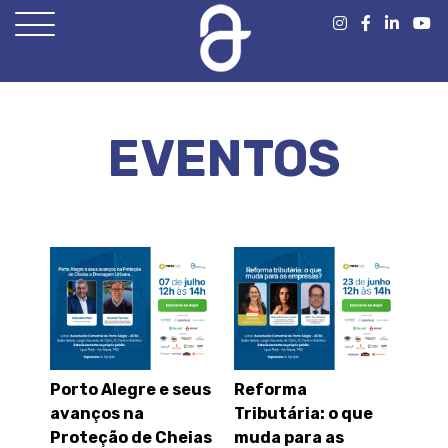
Open
Menu
EVENTOS
Porto Alegre e seus
Reforma
avanços na
Tributária: o que
Proteção de Cheias
muda para as