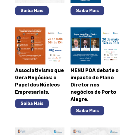
Saiba Mais
Saiba Mais
Associativismo que
MENU POA debate o
Gera Negócios: o
impacto do Plano
Papel dos Núcleos
Diretor nos
Empresariais.
negócios de Porto
Alegre.
Saiba Mais
Saiba Mais