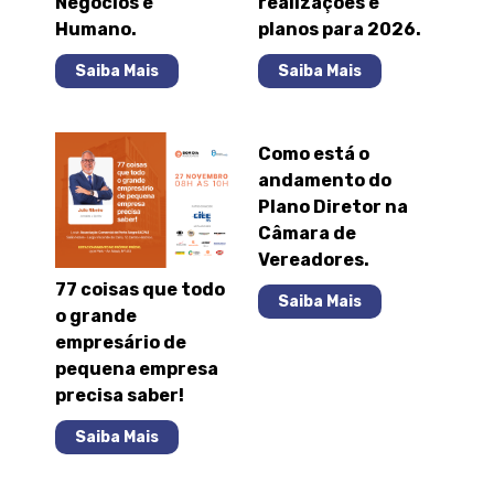
Negócios é
realizações e
Humano.
planos para 2026.
Saiba Mais
Saiba Mais
Como está o
andamento do
Plano Diretor na
Câmara de
Vereadores.
77 coisas que todo
Saiba Mais
o grande
empresário de
pequena empresa
precisa saber!
Saiba Mais